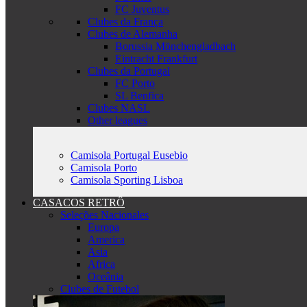
FC Juventus
Clubes da França
Clubes de Alemanha
Borussia Mönchengladbach
Eintracht Frankfurt
Clubes da Portugal
FC Porto
SL Benfica
Clubes NASL
Other leagues
Camisola Portugal Eusebio
Camisola Porto
Camisola Sporting Lisboa
CASACOS RETRÔ
Seleções Nacionales
Europa
America
Asia
Africa
Oceânia
Clubes de Futebol