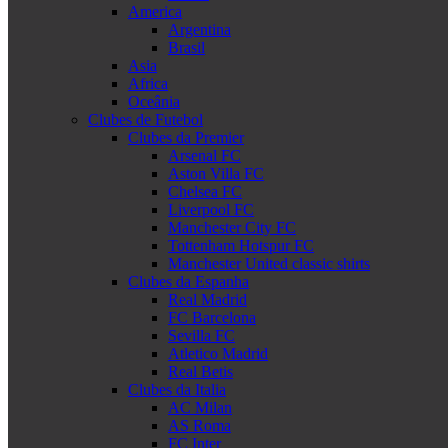
America
Argentina
Brasil
Asia
Africa
Oceânia
Clubes de Futebol
Clubes da Premier
Arsenal FC
Aston Villa FC
Chelsea FC
Liverpool FC
Manchester City FC
Tottenham Hotspur FC
Manchester United classic shirts
Clubes da Espanha
Real Madrid
FC Barcelona
Sevilla FC
Atletico Madrid
Real Betis
Clubes da Italia
AC Milan
AS Roma
FC Inter