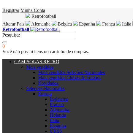
Registrar
Minha Conta
Retrofootball
Alterar País
Alemanha
Bélgica
Espanha
França
Itália
Retrofootball
Pesquisa:
0
Você não possui itens no carrinho de compras.
CAMISOLAS RETRO
Mais vendidos
Mais vendidos Seleções Nacionales
Mais vendidos Clubes de Futebol
Novidades
Seleções Nacionales
Europa
Inglaterra
Francia
Alemanha
Holanda
Italia
Espanha
URSS