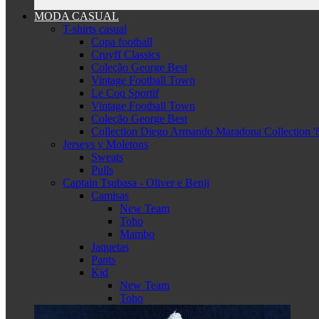
MODA CASUAL
T-shirts casual
Copa football
Cruyff Classics
Coleção George Best
Vintage Football Town
Le Coq Sportif
Vintage Football Town
Coleção George Best
Collection Diego Armando Maradona Collection '
Jerseys y Moletons
Sweats
Pulls
Captain Tsubasa - Oliver e Benji
Camisas
New Team
Toho
Mambo
Jaquetas
Pants
Kid
New Team
Toho