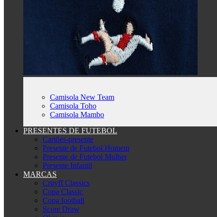
Camisola New Team
Camisola Toho
Camisola Mambo
PRESENTES DE FUTEBOL
Cartões-presente
Presente de Futebol Homem
Presente de Futebol Mulher
Presente Infantil
MARCAS
Cruyff Classics
Copa Classic
Copa football
Score Draw