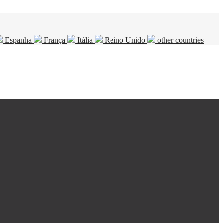
Espanha
França
Itália
Reino Unido
other countries