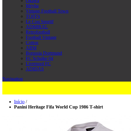
Okawa
Meyba
Vintage Football Town
TOFFS
Le Coq Sportif
ADMIRAL
Retrofootball
Football Vintage
Cotton
ABM
Borussia Dortmund
FC Schalke 04
Liverpool FC
ADIDAS
Navigation
Início
/
Panini Heritage Fifa World Cup 1986 T-shirt