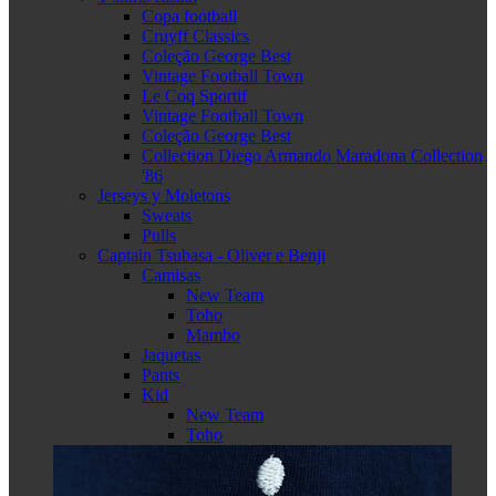
Copa football
Cruyff Classics
Coleção George Best
Vintage Football Town
Le Coq Sportif
Vintage Football Town
Coleção George Best
Collection Diego Armando Maradona Collection
'86
Jerseys y Moletons
Sweats
Pulls
Captain Tsubasa - Oliver e Benji
Camisas
New Team
Toho
Mambo
Jaquetas
Pants
Kid
New Team
Toho