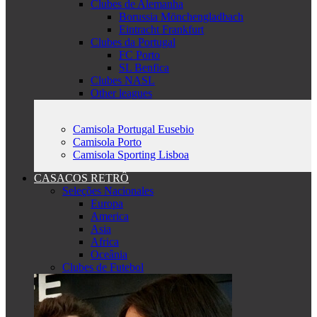
Clubes de Alemanha
Borussia Mönchengladbach
Eintracht Frankfurt
Clubes da Portugal
FC Porto
SL Benfica
Clubes NASL
Other leagues
Camisola Portugal Eusebio
Camisola Porto
Camisola Sporting Lisboa
CASACOS RETRÔ
Seleções Nacionales
Europa
America
Asia
Africa
Oceânia
Clubes de Futebol