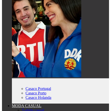
Casaco Portugal
Casaco Porto
Casaco Holanda
MODA CASUAL
T-shirts casual