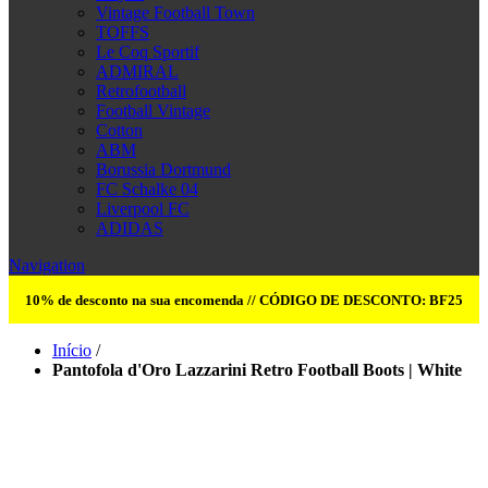
Vintage Football Town
TOFFS
Le Coq Sportif
ADMIRAL
Retrofootball
Football Vintage
Cotton
ABM
Borussia Dortmund
FC Schalke 04
Liverpool FC
ADIDAS
Navigation
10% de desconto na sua encomenda // CÓDIGO DE DESCONTO: BF25
Início
/
Pantofola d'Oro Lazzarini Retro Football Boots | White