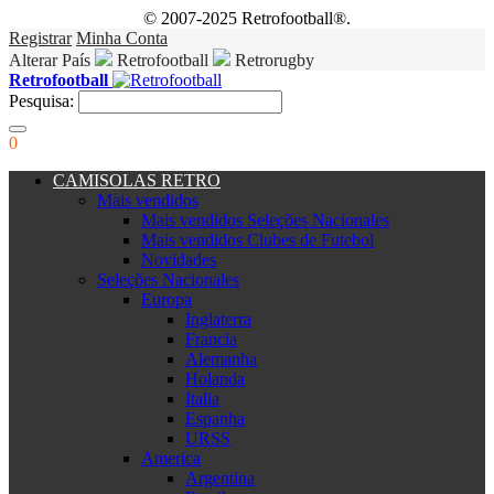
© 2007-2025 Retrofootball®.
Registrar
Minha Conta
Alterar País
Retrofootball
Retrorugby
Retrofootball
Pesquisa:
0
CAMISOLAS RETRO
Mais vendidos
Mais vendidos Seleções Nacionales
Mais vendidos Clubes de Futebol
Novidades
Seleções Nacionales
Europa
Inglaterra
Francia
Alemanha
Holanda
Italia
Espanha
URSS
America
Argentina