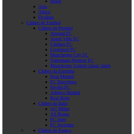
Brasil
Asia
Africa
Oceânia
Clubes de Futebol
Clubes da Premier
Arsenal FC
Aston Villa FC
Chelsea FC
Liverpool FC
Manchester City FC
Tottenham Hotspur FC
Manchester United classic shirts
Clubes da Espanha
Real Madrid
FC Barcelona
Sevilla FC
Atletico Madrid
Real Betis
Clubes da Italia
AC Milan
AS Roma
FC Inter
FC Juventus
Clubes da França