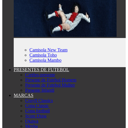
Camisola New Team
Camisola Toho
Camisola Mambo
PRESENTES DE FUTEBOL
Cartões-presente
Presente de Futebol Homem
Presente de Futebol Mulher
Presente Infantil
MARCAS
Cruyff Classics
Copa Classic
Copa football
Score Draw
Okawa
Meyba