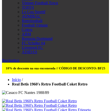
Vintage Football Town
TOFFS
Le Coq Sportif
ADMIRAL
Retrofootball
Football Vintage
Cotton
ABM
Borussia Dortmund
FC Schalke 04
Liverpool FC
ADIDAS
Navigation
10% de desconto na sua encomenda // CÓDIGO DE DESCONTO: BF25
Início
/
Real Betis 1960's Retro Football Coket Retro