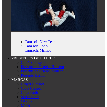
Camisola New Team
Camisola Toho
Camisola Mambo
PRESENTES DE FUTEBOL
Cartões-presente
Presente de Futebol Homem
Presente de Futebol Mulher
Presente Infantil
MARCAS
Cruyff Classics
Copa Classic
Copa football
Score Draw
Okawa
Meyba