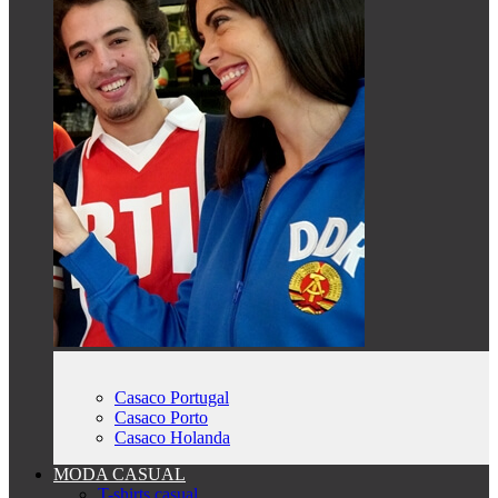
Casaco Portugal
Casaco Porto
Casaco Holanda
MODA CASUAL
T-shirts casual