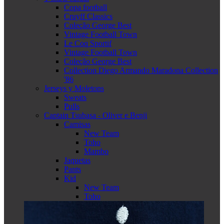
Copa football
Cruyff Classics
Coleção George Best
Vintage Football Town
Le Coq Sportif
Vintage Football Town
Coleção George Best
Collection Diego Armando Maradona Collection
'86
Jerseys y Moletons
Sweats
Pulls
Captain Tsubasa - Oliver e Benji
Camisas
New Team
Toho
Mambo
Jaquetas
Pants
Kid
New Team
Toho