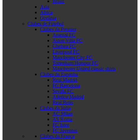
Brasil
Asia
Africa
Oceânia
Clubes de Futebol
Clubes da Premier
Arsenal FC
Aston Villa FC
Chelsea FC
Liverpool FC
Manchester City FC
Tottenham Hotspur FC
Manchester United classic shirts
Clubes da Espanha
Real Madrid
FC Barcelona
Sevilla FC
Atletico Madrid
Real Betis
Clubes da Italia
AC Milan
AS Roma
FC Inter
FC Juventus
Clubes da França