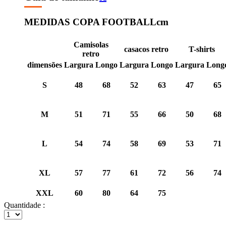
MEDIDAS COPA FOOTBALL
cm
Camisolas
casacos retro
T-shirts
retro
dimensões
Largura
Longo
Largura
Longo
Largura
Long
S
48
68
52
63
47
65
M
51
71
55
66
50
68
L
54
74
58
69
53
71
XL
57
77
61
72
56
74
XXL
60
80
64
75
Quantidade :