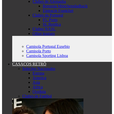
Clubes de Alemanha
Borussia Mönchengladbach
Eintracht Frankfurt
Clubes da Portugal
FC Porto
SL Benfica
Clubes NASL
Other leagues
Camisola Portugal Eusebio
Camisola Porto
Camisola Sporting Lisboa
CASACOS RETRÔ
Seleções Nacionales
Europa
America
Asia
Africa
Oceânia
Clubes de Futebol