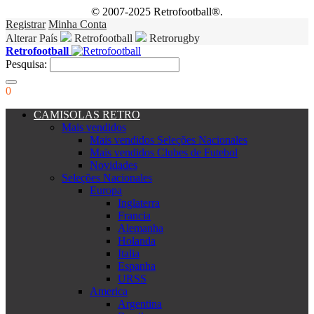
© 2007-2025 Retrofootball®.
Registrar
Minha Conta
Alterar País
Retrofootball
Retrorugby
Retrofootball
Pesquisa:
0
CAMISOLAS RETRO
Mais vendidos
Mais vendidos Seleções Nacionales
Mais vendidos Clubes de Futebol
Novidades
Seleções Nacionales
Europa
Inglaterra
Francia
Alemanha
Holanda
Italia
Espanha
URSS
America
Argentina