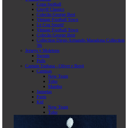
Copa football
Cruyff Classics
Coleção George Best
Vintage Football Town
Le Coq Sportif
Vintage Football Town
Coleção George Best
Collection Diego Armando Maradona Collection
'86
Jerseys y Moletons
Sweats
Pulls
Captain Tsubasa - Oliver e Benji
Camisas
New Team
Toho
Mambo
Jaquetas
Pants
Kid
New Team
Toho