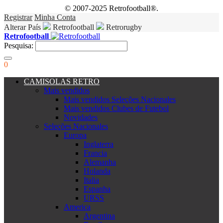
© 2007-2025 Retrofootball®.
Registrar
Minha Conta
Alterar País
Retrofootball
Retrorugby
Retrofootball
Pesquisa:
0
CAMISOLAS RETRO
Mais vendidos
Mais vendidos Seleções Nacionales
Mais vendidos Clubes de Futebol
Novidades
Seleções Nacionales
Europa
Inglaterra
Francia
Alemanha
Holanda
Italia
Espanha
URSS
America
Argentina