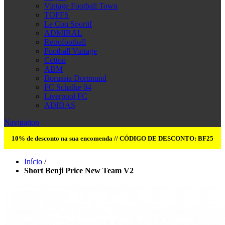
Vintage Football Town
TOFFS
Le Coq Sportif
ADMIRAL
Retrofootball
Football Vintage
Cotton
ABM
Borussia Dortmund
FC Schalke 04
Liverpool FC
ADIDAS
Navigation
10% de desconto na sua encomenda // CÓDIGO DE DESCONTO: BF25
Início
/
Short Benji Price New Team V2