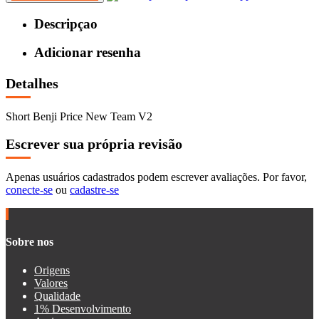
Descripçao
Adicionar resenha
Detalhes
Short Benji Price New Team V2
Escrever sua própria revisão
Apenas usuários cadastrados podem escrever avaliações. Por favor,
conecte-se
ou
cadastre-se
Sobre nos
Origens
Valores
Qualidade
1% Desenvolvimento