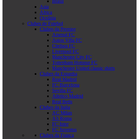
Brasil
Asia
Africa
Oceânia
Clubes de Futebol
Clubes da Premier
Arsenal FC
Aston Villa FC
Chelsea FC
Liverpool FC
Manchester City FC
Tottenham Hotspur FC
Manchester United classic shirts
Clubes da Espanha
Real Madrid
FC Barcelona
Sevilla FC
Atletico Madrid
Real Betis
Clubes da Italia
AC Milan
AS Roma
FC Inter
FC Juventus
Clubes da França