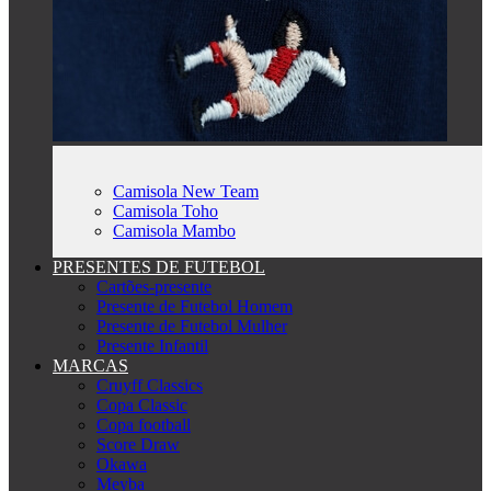
Camisola New Team
Camisola Toho
Camisola Mambo
PRESENTES DE FUTEBOL
Cartões-presente
Presente de Futebol Homem
Presente de Futebol Mulher
Presente Infantil
MARCAS
Cruyff Classics
Copa Classic
Copa football
Score Draw
Okawa
Meyba