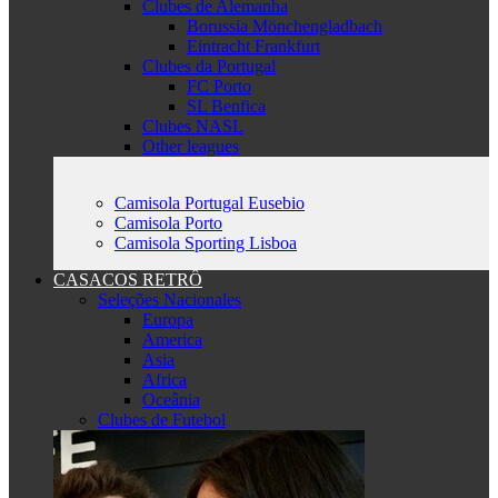
Clubes de Alemanha
Borussia Mönchengladbach
Eintracht Frankfurt
Clubes da Portugal
FC Porto
SL Benfica
Clubes NASL
Other leagues
Camisola Portugal Eusebio
Camisola Porto
Camisola Sporting Lisboa
CASACOS RETRÔ
Seleções Nacionales
Europa
America
Asia
Africa
Oceânia
Clubes de Futebol