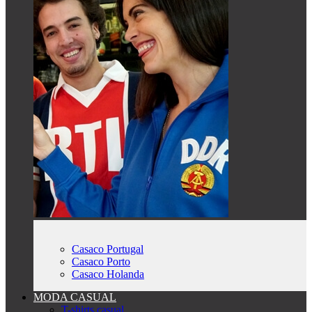
Casaco Portugal
Casaco Porto
Casaco Holanda
MODA CASUAL
T-shirts casual