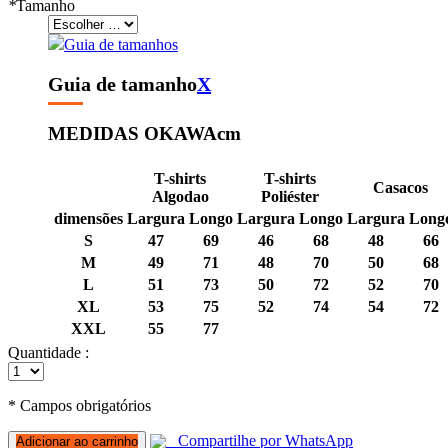
*
Tamanho
Guia de tamanhos
Guia de tamanho
X
MEDIDAS OKAWA
cm
T-shirts
T-shirts
Casacos
Algodao
Poliéster
dimensões
Largura
Longo
Largura
Longo
Largura
Long
S
47
69
46
68
48
66
M
49
71
48
70
50
68
L
51
73
50
72
52
70
XL
53
75
52
74
54
72
XXL
55
77
Quantidade :
* Campos obrigatórios
Compartilhe por WhatsApp
Adicionar ao carrinho