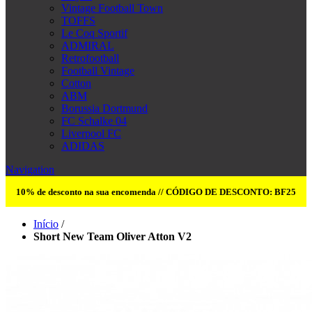
Vintage Football Town
TOFFS
Le Coq Sportif
ADMIRAL
Retrofootball
Football Vintage
Cotton
ABM
Borussia Dortmund
FC Schalke 04
Liverpool FC
ADIDAS
Navigation
10% de desconto na sua encomenda // CÓDIGO DE DESCONTO: BF25
Início
/
Short New Team Oliver Atton V2