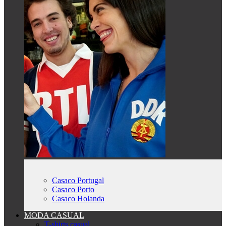
Casaco Portugal
Casaco Porto
Casaco Holanda
MODA CASUAL
T-shirts casual