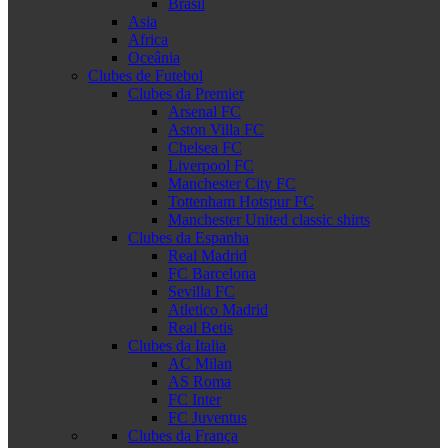
Brasil
Asia
Africa
Oceânia
Clubes de Futebol
Clubes da Premier
Arsenal FC
Aston Villa FC
Chelsea FC
Liverpool FC
Manchester City FC
Tottenham Hotspur FC
Manchester United classic shirts
Clubes da Espanha
Real Madrid
FC Barcelona
Sevilla FC
Atletico Madrid
Real Betis
Clubes da Italia
AC Milan
AS Roma
FC Inter
FC Juventus
Clubes da França