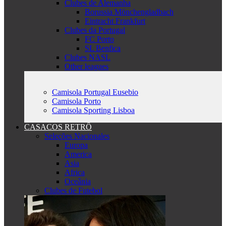
Clubes de Alemanha
Borussia Mönchengladbach
Eintracht Frankfurt
Clubes da Portugal
FC Porto
SL Benfica
Clubes NASL
Other leagues
Camisola Portugal Eusebio
Camisola Porto
Camisola Sporting Lisboa
CASACOS RETRÔ
Seleções Nacionales
Europa
America
Asia
Africa
Oceânia
Clubes de Futebol