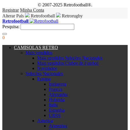
© 2007-2025 Retrofootball®.
Registrar
Minha Conta
Alterar País
Retrofootball
Retrorugby
Retrofootball
Pesquisa:
0
CAMISOLAS RETRO
Mais vendidos
Mais vendidos Seleções Nacionales
Mais vendidos Clubes de Futebol
Novidades
Seleções Nacionales
Europa
Inglaterra
Francia
Alemanha
Holanda
Italia
Espanha
URSS
America
Argentina