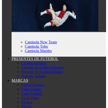
Camisola New Team
Camisola Toho
Camisola Mambo
PRESENTES DE FUTEBOL
Cartões-presente
Presente de Futebol Homem
Presente de Futebol Mulher
Presente Infantil
MARCAS
Cruyff Classics
Copa Classic
Copa football
Score Draw
Okawa
Meyba