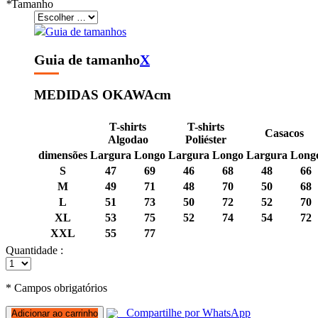
*
Tamanho
Guia de tamanhos
Guia de tamanho
X
MEDIDAS OKAWA
cm
T-shirts
T-shirts
Casacos
Algodao
Poliéster
dimensões
Largura
Longo
Largura
Longo
Largura
Long
S
47
69
46
68
48
66
M
49
71
48
70
50
68
L
51
73
50
72
52
70
XL
53
75
52
74
54
72
XXL
55
77
Quantidade :
* Campos obrigatórios
Compartilhe por WhatsApp
Adicionar ao carrinho