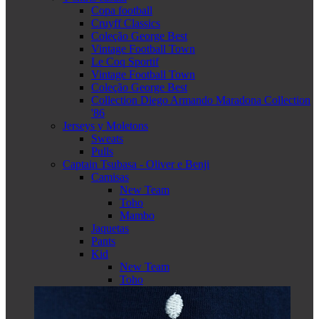
Copa football
Cruyff Classics
Coleção George Best
Vintage Football Town
Le Coq Sportif
Vintage Football Town
Coleção George Best
Collection Diego Armando Maradona Collection
'86
Jerseys y Moletons
Sweats
Pulls
Captain Tsubasa - Oliver e Benji
Camisas
New Team
Toho
Mambo
Jaquetas
Pants
Kid
New Team
Toho