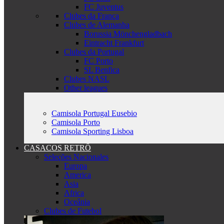
FC Juventus
Clubes da França
Clubes de Alemanha
Borussia Mönchengladbach
Eintracht Frankfurt
Clubes da Portugal
FC Porto
SL Benfica
Clubes NASL
Other leagues
Camisola Portugal Eusebio
Camisola Porto
Camisola Sporting Lisboa
CASACOS RETRÔ
Seleções Nacionales
Europa
America
Asia
Africa
Oceânia
Clubes de Futebol