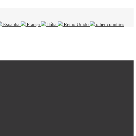
Espanha
França
Itália
Reino Unido
other countries