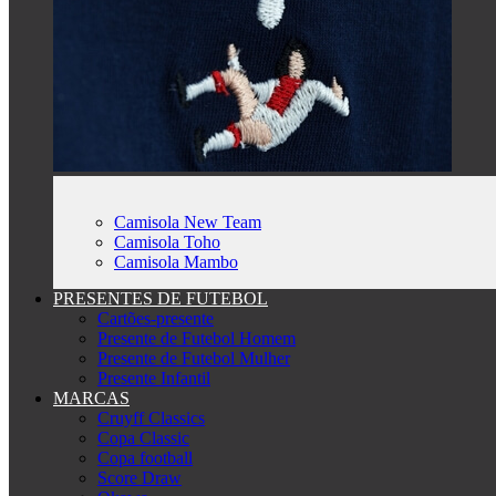
Camisola New Team
Camisola Toho
Camisola Mambo
PRESENTES DE FUTEBOL
Cartões-presente
Presente de Futebol Homem
Presente de Futebol Mulher
Presente Infantil
MARCAS
Cruyff Classics
Copa Classic
Copa football
Score Draw