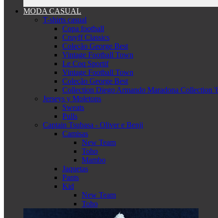
MODA CASUAL
T-shirts casual
Copa football
Cruyff Classics
Coleção George Best
Vintage Football Town
Le Coq Sportif
Vintage Football Town
Coleção George Best
Collection Diego Armando Maradona Collection '
Jerseys y Moletons
Sweats
Pulls
Captain Tsubasa - Oliver e Benji
Camisas
New Team
Toho
Mambo
Jaquetas
Pants
Kid
New Team
Toho