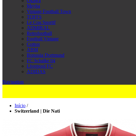
Okawa
Meyba
Vintage Football Town
TOFFS
Le Coq Sportif
ADMIRAL
Retrofootball
Football Vintage
Cotton
ABM
Borussia Dortmund
FC Schalke 04
Liverpool FC
ADIDAS
Navigation
Início
/
Switzerland | Die Nati