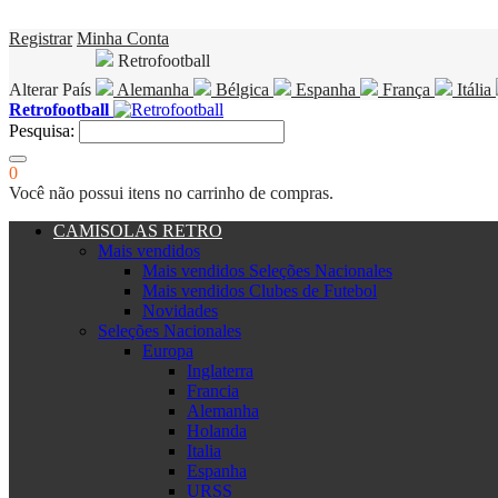
Registrar
Minha Conta
Retrofootball
Alterar País
Alemanha
Bélgica
Espanha
França
Itália
Retrofootball
Pesquisa:
0
Você não possui itens no carrinho de compras.
CAMISOLAS RETRO
Mais vendidos
Mais vendidos Seleções Nacionales
Mais vendidos Clubes de Futebol
Novidades
Seleções Nacionales
Europa
Inglaterra
Francia
Alemanha
Holanda
Italia
Espanha
URSS