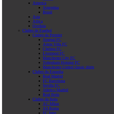
America
Argentina
Brasil
Asia
Africa
Oceânia
Clubes de Futebol
Clubes da Premier
Arsenal FC
Aston Villa FC
Chelsea FC
Liverpool FC
Manchester City FC
Tottenham Hotspur FC
Manchester United classic shirts
Clubes da Espanha
Real Madrid
FC Barcelona
Sevilla FC
Atletico Madrid
Real Betis
Clubes da Italia
AC Milan
AS Roma
FC Inter