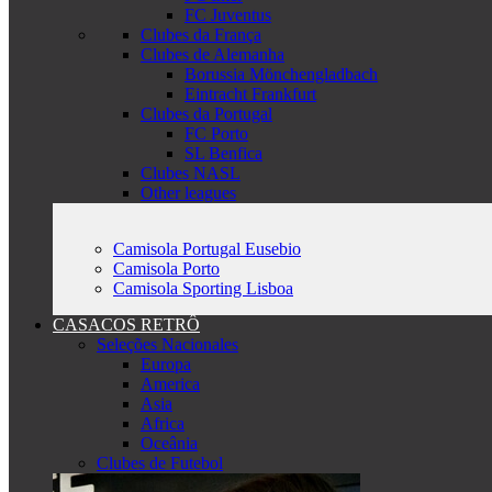
FC Juventus
Clubes da França
Clubes de Alemanha
Borussia Mönchengladbach
Eintracht Frankfurt
Clubes da Portugal
FC Porto
SL Benfica
Clubes NASL
Other leagues
Camisola Portugal Eusebio
Camisola Porto
Camisola Sporting Lisboa
CASACOS RETRÔ
Seleções Nacionales
Europa
America
Asia
Africa
Oceânia
Clubes de Futebol