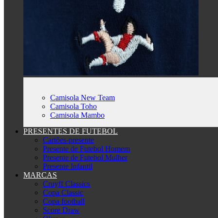
Camisola New Team
Camisola Toho
Camisola Mambo
PRESENTES DE FUTEBOL
Cartões-presente
Presente de Futebol Homem
Presente de Futebol Mulher
Presente Infantil
MARCAS
Cruyff Classics
Copa Classic
Copa football
Score Draw