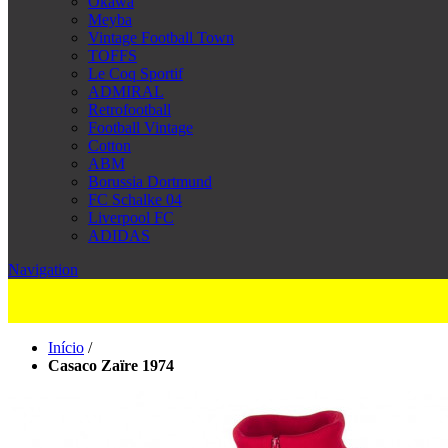
Okawa
Meyba
Vintage Football Town
TOFFS
Le Coq Sportif
ADMIRAL
Retrofootball
Football Vintage
Cotton
ABM
Borussia Dortmund
FC Schalke 04
Liverpool FC
ADIDAS
Navigation
Início
/
Casaco Zaïre 1974