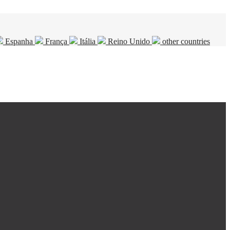
Espanha
França
Itália
Reino Unido
other countries