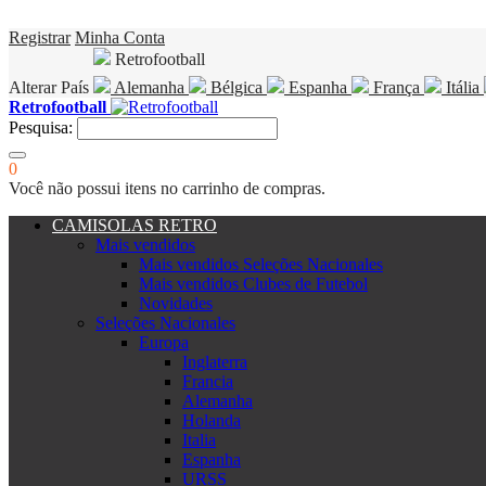
Registrar
Minha Conta
Retrofootball
Alterar País
Alemanha
Bélgica
Espanha
França
Itália
Retrofootball
Pesquisa:
0
Você não possui itens no carrinho de compras.
CAMISOLAS RETRO
Mais vendidos
Mais vendidos Seleções Nacionales
Mais vendidos Clubes de Futebol
Novidades
Seleções Nacionales
Europa
Inglaterra
Francia
Alemanha
Holanda
Italia
Espanha
URSS