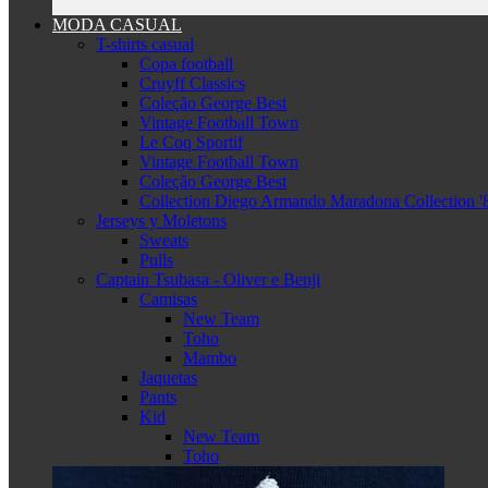
MODA CASUAL
T-shirts casual
Copa football
Cruyff Classics
Coleção George Best
Vintage Football Town
Le Coq Sportif
Vintage Football Town
Coleção George Best
Collection Diego Armando Maradona Collection '
Jerseys y Moletons
Sweats
Pulls
Captain Tsubasa - Oliver e Benji
Camisas
New Team
Toho
Mambo
Jaquetas
Pants
Kid
New Team
Toho