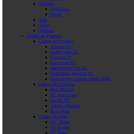
America
Argentina
Brasil
Asia
Africa
Oceânia
Clubes de Futebol
Clubes da Premier
Arsenal FC
Aston Villa FC
Chelsea FC
Liverpool FC
Manchester City FC
Tottenham Hotspur FC
Manchester United classic shirts
Clubes da Espanha
Real Madrid
FC Barcelona
Sevilla FC
Atletico Madrid
Real Betis
Clubes da Italia
AC Milan
AS Roma
FC Inter