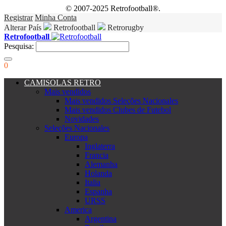
© 2007-2025 Retrofootball®.
Registrar
Minha Conta
Alterar País
Retrofootball
Retrorugby
Retrofootball
Pesquisa:
0
CAMISOLAS RETRO
Mais vendidos
Mais vendidos Seleções Nacionales
Mais vendidos Clubes de Futebol
Novidades
Seleções Nacionales
Europa
Inglaterra
Francia
Alemanha
Holanda
Italia
Espanha
URSS
America
Argentina