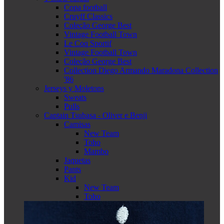
Copa football
Cruyff Classics
Coleção George Best
Vintage Football Town
Le Coq Sportif
Vintage Football Town
Coleção George Best
Collection Diego Armando Maradona Collection
'86
Jerseys y Moletons
Sweats
Pulls
Captain Tsubasa - Oliver e Benji
Camisas
New Team
Toho
Mambo
Jaquetas
Pants
Kid
New Team
Toho