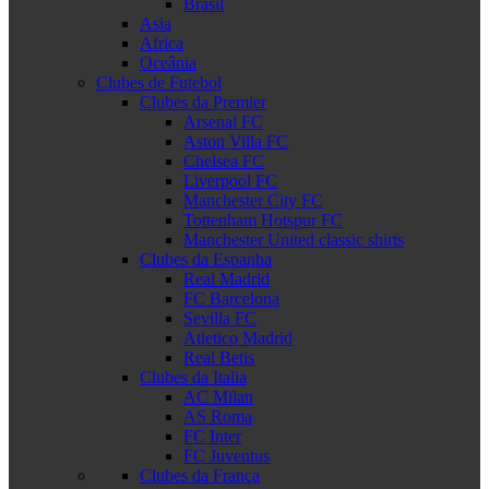
Brasil
Asia
Africa
Oceânia
Clubes de Futebol
Clubes da Premier
Arsenal FC
Aston Villa FC
Chelsea FC
Liverpool FC
Manchester City FC
Tottenham Hotspur FC
Manchester United classic shirts
Clubes da Espanha
Real Madrid
FC Barcelona
Sevilla FC
Atletico Madrid
Real Betis
Clubes da Italia
AC Milan
AS Roma
FC Inter
FC Juventus
Clubes da França