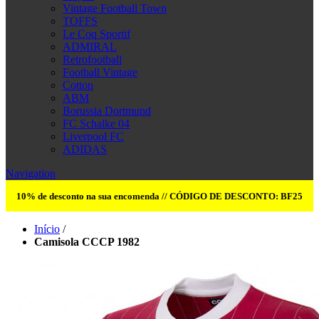
Vintage Football Town
TOFFS
Le Coq Sportif
ADMIRAL
Retrofootball
Football Vintage
Cotton
ABM
Borussia Dortmund
FC Schalke 04
Liverpool FC
ADIDAS
Navigation
10% de desconto na sua encomenda // CÓDIGO DE DESCONTO: BF25
Início
/
Camisola CCCP 1982