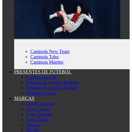
Camisola New Team
Camisola Toho
Camisola Mambo
PRESENTES DE FUTEBOL
Cartões-presente
Presente de Futebol Homem
Presente de Futebol Mulher
Presente Infantil
MARCAS
Cruyff Classics
Copa Classic
Copa football
Score Draw
Okawa
Meyba