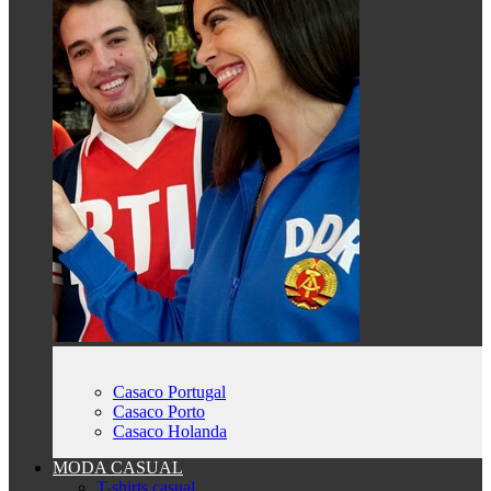
Casaco Portugal
Casaco Porto
Casaco Holanda
MODA CASUAL
T-shirts casual