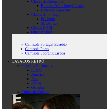
Clubes de Alemanha
Borussia Mönchengladbach
Eintracht Frankfurt
Clubes da Portugal
FC Porto
SL Benfica
Clubes NASL
Other leagues
Camisola Portugal Eusebio
Camisola Porto
Camisola Sporting Lisboa
CASACOS RETRÔ
Seleções Nacionales
Europa
America
Asia
Africa
Oceânia
Clubes de Futebol