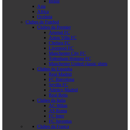
Brasil
Asia
Africa
Oceânia
Clubes de Futebol
Clubes da Premier
Arsenal FC
Aston Villa FC
Chelsea FC
Liverpool FC
Manchester City FC
Tottenham Hotspur FC
Manchester United classic shirts
Clubes da Espanha
Real Madrid
FC Barcelona
Sevilla FC
Atletico Madrid
Real Betis
Clubes da Italia
AC Milan
AS Roma
FC Inter
FC Juventus
Clubes da França