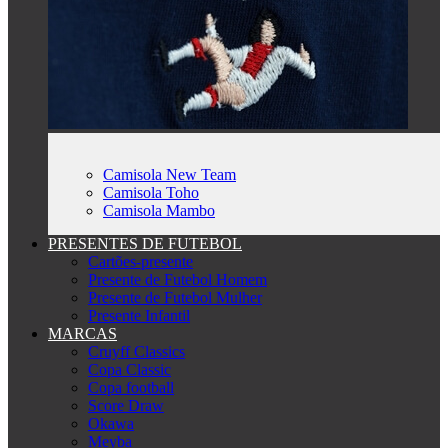
Camisola New Team
Camisola Toho
Camisola Mambo
PRESENTES DE FUTEBOL
Cartões-presente
Presente de Futebol Homem
Presente de Futebol Mulher
Presente Infantil
MARCAS
Cruyff Classics
Copa Classic
Copa football
Score Draw
Okawa
Meyba