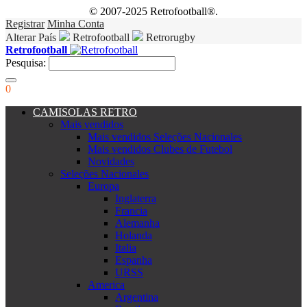
© 2007-2025 Retrofootball®.
Registrar
Minha Conta
Alterar País
Retrofootball
Retrorugby
Retrofootball
Pesquisa:
0
CAMISOLAS RETRO
Mais vendidos
Mais vendidos Seleções Nacionales
Mais vendidos Clubes de Futebol
Novidades
Seleções Nacionales
Europa
Inglaterra
Francia
Alemanha
Holanda
Italia
Espanha
URSS
America
Argentina