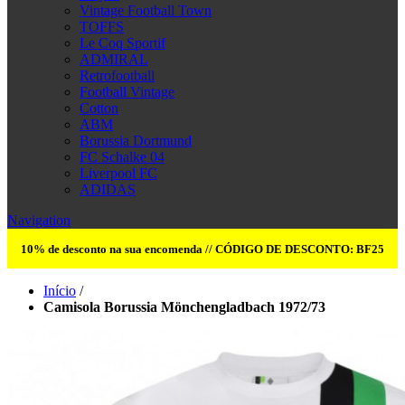
Vintage Football Town
TOFFS
Le Coq Sportif
ADMIRAL
Retrofootball
Football Vintage
Cotton
ABM
Borussia Dortmund
FC Schalke 04
Liverpool FC
ADIDAS
Navigation
10% de desconto na sua encomenda // CÓDIGO DE DESCONTO: BF25
Início
/
Camisola Borussia Mönchengladbach 1972/73