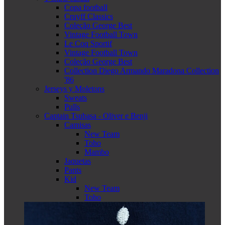
Copa football
Cruyff Classics
Coleção George Best
Vintage Football Town
Le Coq Sportif
Vintage Football Town
Coleção George Best
Collection Diego Armando Maradona Collection
'86
Jerseys y Moletons
Sweats
Pulls
Captain Tsubasa - Oliver e Benji
Camisas
New Team
Toho
Mambo
Jaquetas
Pants
Kid
New Team
Toho