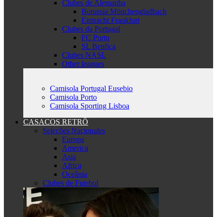
Clubes de Alemanha
Borussia Mönchengladbach
Eintracht Frankfurt
Clubes da Portugal
FC Porto
SL Benfica
Clubes NASL
Other leagues
Camisola Portugal Eusebio
Camisola Porto
Camisola Sporting Lisboa
CASACOS RETRÔ
Seleções Nacionales
Europa
America
Asia
Africa
Oceânia
Clubes de Futebol