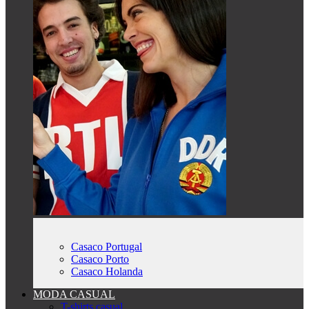
Casaco Portugal
Casaco Porto
Casaco Holanda
MODA CASUAL
T-shirts casual