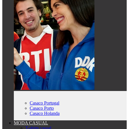
Casaco Portugal
Casaco Porto
Casaco Holanda
MODA CASUAL
T-shirts casual