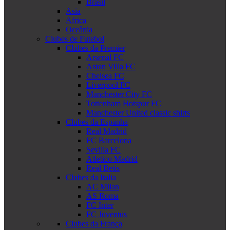
Brasil
Asia
Africa
Oceânia
Clubes de Futebol
Clubes da Premier
Arsenal FC
Aston Villa FC
Chelsea FC
Liverpool FC
Manchester City FC
Tottenham Hotspur FC
Manchester United classic shirts
Clubes da Espanha
Real Madrid
FC Barcelona
Sevilla FC
Atletico Madrid
Real Betis
Clubes da Italia
AC Milan
AS Roma
FC Inter
FC Juventus
Clubes da França