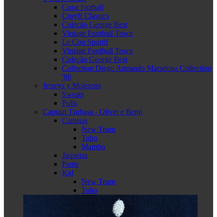
Copa football
Cruyff Classics
Coleção George Best
Vintage Football Town
Le Coq Sportif
Vintage Football Town
Coleção George Best
Collection Diego Armando Maradona Collection
'86
Jerseys y Moletons
Sweats
Pulls
Captain Tsubasa - Oliver e Benji
Camisas
New Team
Toho
Mambo
Jaquetas
Pants
Kid
New Team
Toho