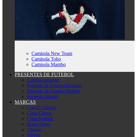
Camisola New Team
Camisola Toho
Camisola Mambo
PRESENTES DE FUTEBOL
Cartões-presente
Presente de Futebol Homem
Presente de Futebol Mulher
Presente Infantil
MARCAS
Cruyff Classics
Copa Classic
Copa football
Score Draw
Okawa
Meyba