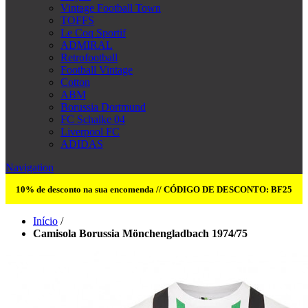
Vintage Football Town
TOFFS
Le Coq Sportif
ADMIRAL
Retrofootball
Football Vintage
Cotton
ABM
Borussia Dortmund
FC Schalke 04
Liverpool FC
ADIDAS
Navigation
10% de desconto na sua encomenda // CÓDIGO DE DESCONTO: BF25
Início
/
Camisola Borussia Mönchengladbach 1974/75