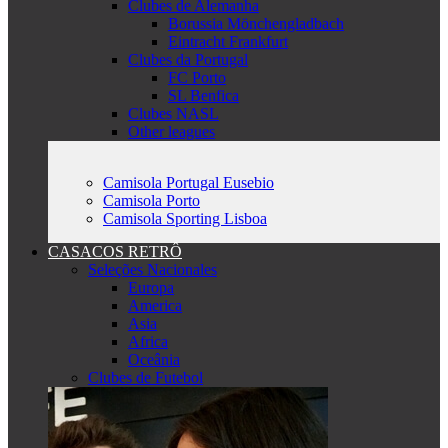
Clubes de Alemanha
Borussia Mönchengladbach
Eintracht Frankfurt
Clubes da Portugal
FC Porto
SL Benfica
Clubes NASL
Other leagues
Camisola Portugal Eusebio
Camisola Porto
Camisola Sporting Lisboa
CASACOS RETRÔ
Seleções Nacionales
Europa
America
Asia
Africa
Oceânia
Clubes de Futebol