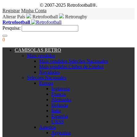
© 2007-2025 Retrofootball®.
Registrar
Minha Conta
Alterar País
Retrofootball
Retrorugby
Retrofootball
Pesquisa:
0
CAMISOLAS RETRO
Mais vendidos
Mais vendidos Seleções Nacionales
Mais vendidos Clubes de Futebol
Novidades
Seleções Nacionales
Europa
Inglaterra
Francia
Alemanha
Holanda
Italia
Espanha
URSS
America
Argentina